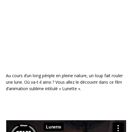
e
te
r
l
g
b
r
e
e
o
st
r
o
k
Au cours d’un long périple en pleine nature, un loup fait rouler
une lune. Où va-t-il ainsi ? Vous allez le découvrir dans ce film
d’animation sublime intitulé « Lunette ».