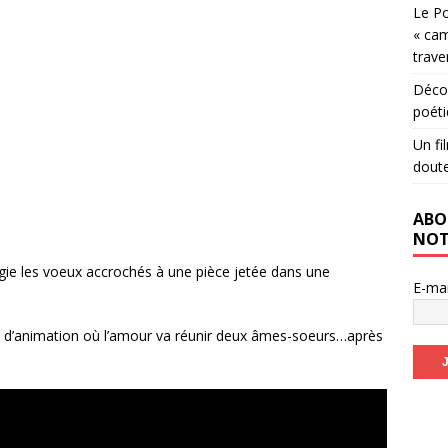
Le Po
« cam
trave
Décou
poéti
Un fi
dout
ABO
NOT
ie les voeux accrochés à une pièce jetée dans une
E-ma
lm d’animation où l’amour va réunir deux âmes-soeurs…après