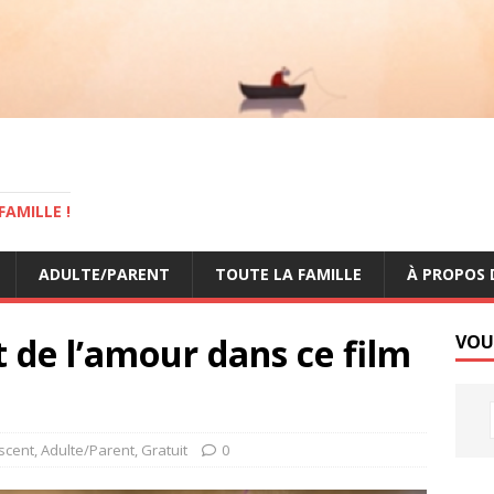
AMILLE !
ADULTE/PARENT
TOUTE LA FAMILLE
À PROPOS 
et de l’amour dans ce film
VOU
scent
,
Adulte/Parent
,
Gratuit
0