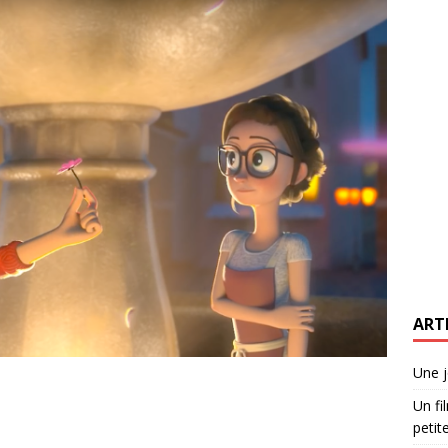
ART
Une j
Un fi
petite