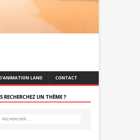
s
g
t
e
r
D’ANIMATION LAND
CONTACT
S RECHERCHEZ UN THÈME ?