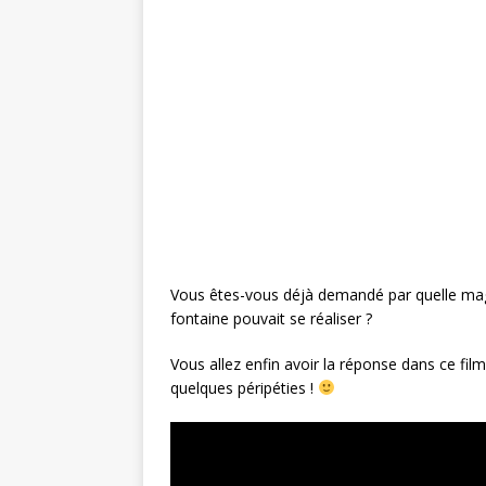
c
it
te
ai
ta
e
te
r
l
g
b
r
e
e
o
st
r
o
k
Vous êtes-vous déjà demandé par quelle mag
fontaine pouvait se réaliser ?
Vous allez enfin avoir la réponse dans ce fi
quelques péripéties !