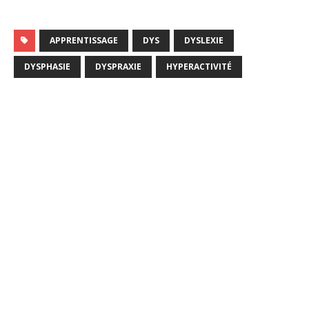
APPRENTISSAGE
DYS
DYSLEXIE
DYSPHASIE
DYSPRAXIE
HYPERACTIVITÉ