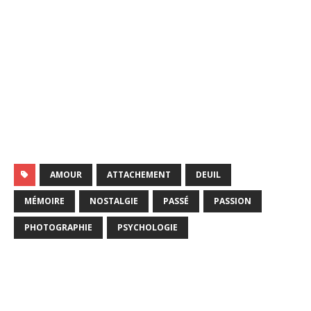
AMOUR
ATTACHEMENT
DEUIL
MÉMOIRE
NOSTALGIE
PASSÉ
PASSION
PHOTOGRAPHIE
PSYCHOLOGIE