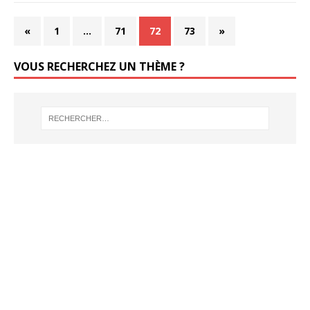
«
1
…
71
72
73
»
VOUS RECHERCHEZ UN THÈME ?