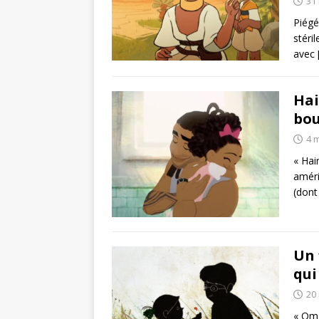
31
Piégé
stéri
avec
Hai
bou
4 
« Hai
améri
(don
Un 
qui
20
« Oma