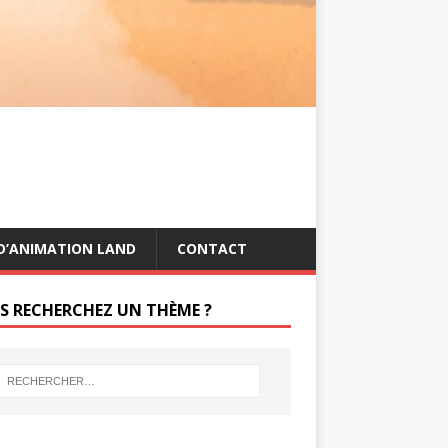
s
g
t
e
r
D’ANIMATION LAND
CONTACT
S RECHERCHEZ UN THÈME ?