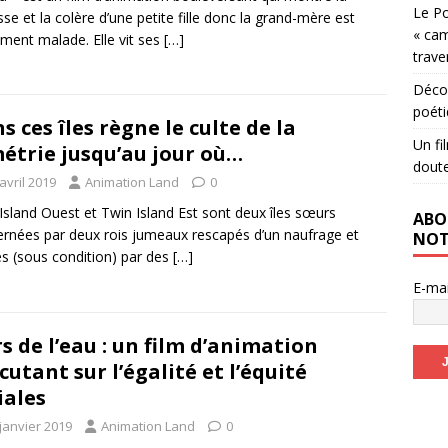
Le Po
esse et la colère d’une petite fille donc la grand-mère est
« cam
ment malade. Elle vit ses
[…]
trave
Décou
poéti
s ces îles règne le culte de la
Un fi
étrie jusqu’au jour où…
dout
avril 2019
Animation Land
0
Island Ouest et Twin Island Est sont deux îles sœurs
ABO
rnées par deux rois jumeaux rescapés d’un naufrage et
NOT
s (sous condition) par des
[…]
E-ma
s de l’eau : un film d’animation
cutant sur l’égalité et l’équité
iales
janvier 2019
Animation Land
0