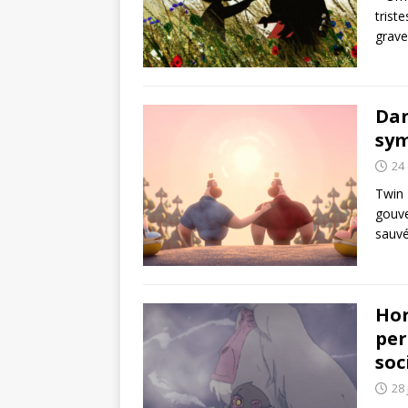
trist
grave
Dan
sym
24 
Twin 
gouve
sauvé
Hor
per
soc
28 