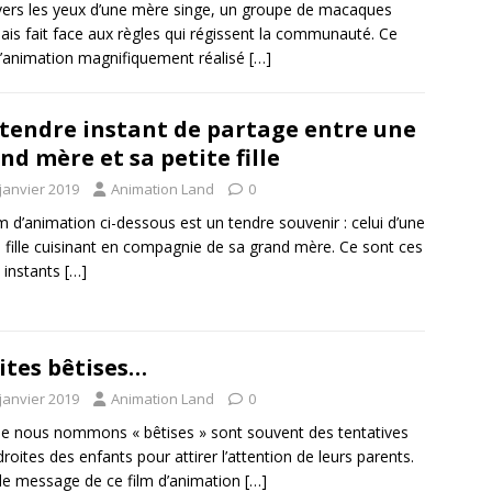
vers les yeux d’une mère singe, un groupe de macaques
ais fait face aux règles qui régissent la communauté. Ce
d’animation magnifiquement réalisé
[…]
tendre instant de partage entre une
nd mère et sa petite fille
janvier 2019
Animation Land
0
lm d’animation ci-dessous est un tendre souvenir : celui d’une
e fille cuisinant en compagnie de sa grand mère. Ce sont ces
s instants
[…]
ites bêtises…
janvier 2019
Animation Land
0
e nous nommons « bêtises » sont souvent des tentatives
roites des enfants pour attirer l’attention de leurs parents.
 le message de ce film d’animation
[…]