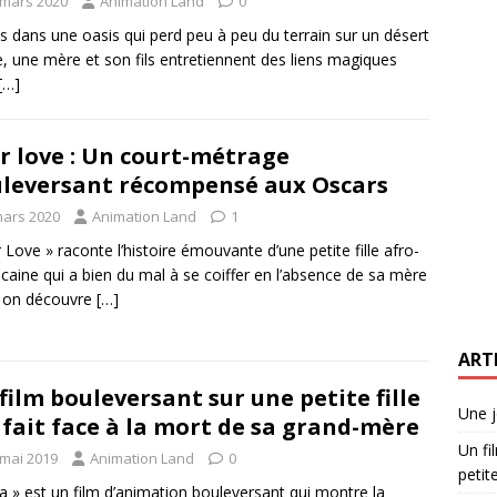
 mars 2020
Animation Land
0
s dans une oasis qui perd peu à peu du terrain sur un désert
le, une mère et son fils entretiennent des liens magiques
[…]
r love : Un court-métrage
leversant récompensé aux Oscars
mars 2020
Animation Land
1
r Love » raconte l’histoire émouvante d’une petite fille afro-
caine qui a bien du mal à se coiffer en l’absence de sa mère
t on découvre
[…]
ART
film bouleversant sur une petite fille
Une j
 fait face à la mort de sa grand-mère
Un fi
 mai 2019
Animation Land
0
petite
 » est un film d’animation bouleversant qui montre la