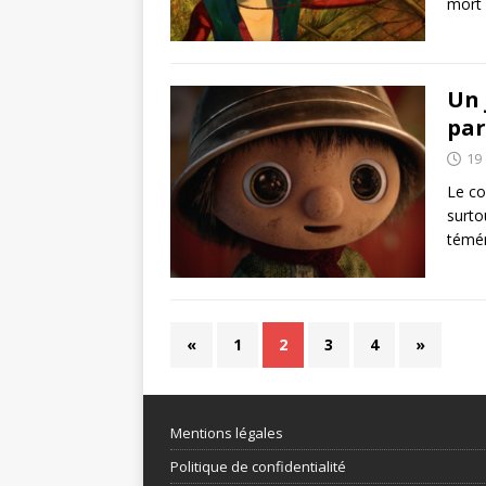
mort
Un 
par
19
Le co
surto
témér
«
1
2
3
4
»
Mentions légales
Politique de confidentialité