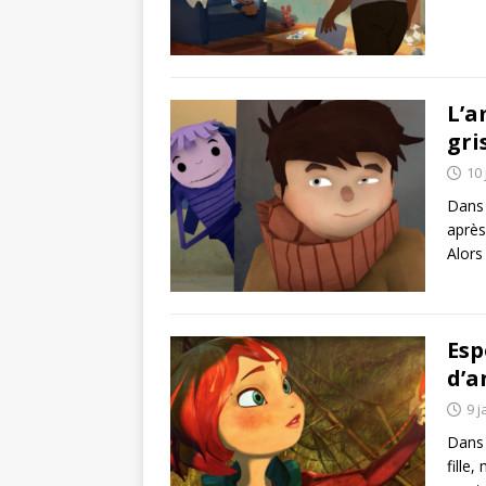
L’a
gri
10 
Dans 
après
Alors
Esp
d’a
9 j
Dans 
fille