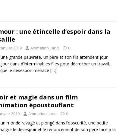
mour : une étincelle d’espoir dans la
saille
janvier 2019
Animation Land
0
une grande pauvreté, un père et son fils attendent jour
 jour dans d’interminables files pour décrocher un travail…
 que le désespoir menace
[…]
oir et magie dans un film
nimation époustouflant
anvier 2019
Animation Land
0
un monde ravagé et plongé dans l’obscurité, une petite
, malgré le désespoir et le renoncement de son père face à la