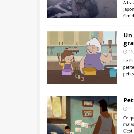
A tra
japon
film 
Un 
gra
15 
Le fi
petit
petit
Pet
11 
Ce qu
malad
C’est