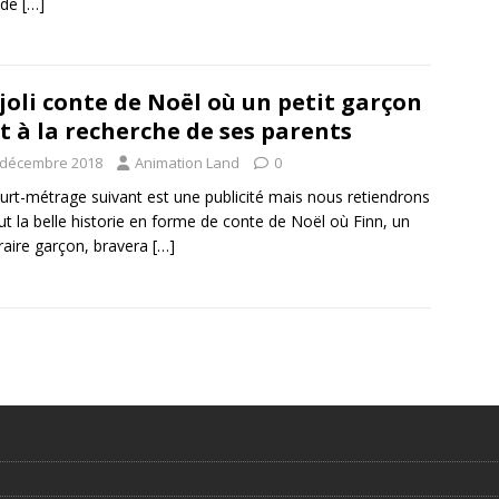
 de
[…]
joli conte de Noël où un petit garçon
t à la recherche de ses parents
 décembre 2018
Animation Land
0
urt-métrage suivant est une publicité mais nous retiendrons
ut la belle historie en forme de conte de Noël où Finn, un
aire garçon, bravera
[…]