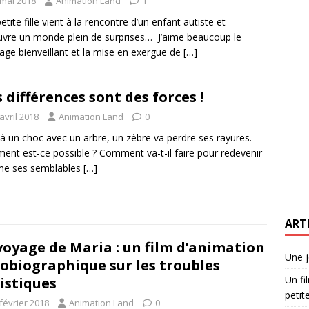
 mai 2018
Animation Land
1
etite fille vient à la rencontre d’un enfant autiste et
vre un monde plein de surprises… J’aime beaucoup le
ge bienveillant et la mise en exergue de
[…]
 différences sont des forces !
avril 2018
Animation Land
0
 à un choc avec un arbre, un zèbre va perdre ses rayures.
nt est-ce possible ? Comment va-t-il faire pour redevenir
e ses semblables
[…]
ART
voyage de Maria : un film d’animation
Une j
obiographique sur les troubles
Un fi
istiques
petite
février 2018
Animation Land
0