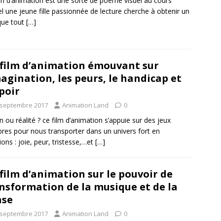
lm d’animation est une sorte de poème visuel au cours
l une jeune fille passionnée de lecture cherche à obtenir un
 que tout
[…]
film d’animation émouvant sur
magination, les peurs, le handicap et
spoir
 septembre 2017
Animation Land
0
on ou réalité ? ce film d’animation s’appuie sur des jeux
res pour nous transporter dans un univers fort en
ons : joie, peur, tristesse,…et
[…]
film d’animation sur le pouvoir de
nsformation de la musique et de la
nse
 septembre 2017
Animation Land
0