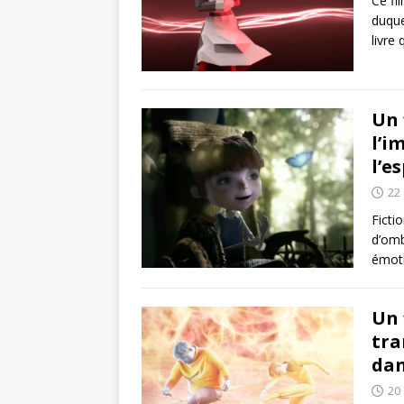
Ce fi
duque
livre
Un 
l’i
l’e
22
Ficti
d’omb
émoti
Un 
tra
da
20