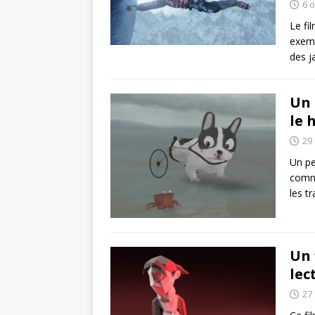
6 
Le fi
exemp
des j
Un 
le 
29
Un pe
commu
les t
Un 
lec
27