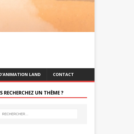
s
g
t
e
r
D’ANIMATION LAND
CONTACT
S RECHERCHEZ UN THÈME ?