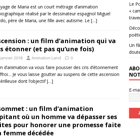
Le Po
yage de Maria est un court métrage d’animation
« cam
iographique réalisé par le dessinateur espagnol Miguel
trave
rdo, père de Maria, une fille avec autisme. Le
[…]
Décou
poéti
scension : un film d’animation qui va
Un fi
s étonner (et pas qu’une fois)
dout
janvier 2018
Animation Land
0
lm d’animation va vous faire pousser des cris d’étonnement
ABO
NOT
effroi… Je vous laisse goutter au suspens de cette ascension
érilleuse dont l’objectif
[…]
E-ma
sommet : un film d’animation
pitant où un homme va dépasser ses
ites pour honorer une promesse faite
a femme décédée