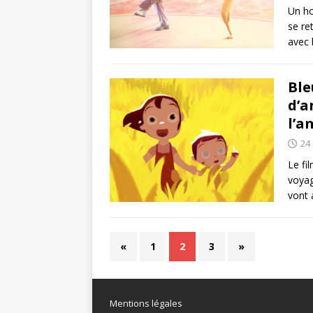
Un ho
se re
avec 
Ble
d’a
l’a
24
Le fi
voyag
vont 
«
1
2
3
»
Mentions légales