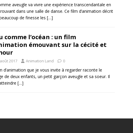
mme aveugle va vivre une expérience transcendantale en
trouvant dans une salle de danse. Ce film d’animation décrit
beaucoup de finesse les
[…]
u comme l’océan : un film
nimation émouvant sur la cécité et
mour
 août 2017
Animation Land
0
lm d’animation que je vous invite à regarder raconte le
e de deux enfants, un petit garçon aveugle et sa soeur. Il
atteindre
[…]