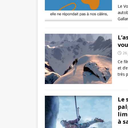
Le Vo
autob
Galla
L’a
vou
26 
Ce fi
et d’
très p
Le 
pal
lim
à s