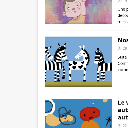
14
Une p
décou
messa
Nos
29 
Suite
Comme
comm
Le 
aut
aut
22 