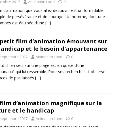
octobre 2017
Animation Land
0
lm d’animation que vous allez découvrir est un formidable
le de persévérance et de courage. Un homme, dont une
ambes est équipée d’une
[…]
petit film d’animation émouvant sur
handicap et le besoin d’appartenance
 septembre 2017
Animation Land
0
tit chien seul sur une plage est en quête d’une
nauté qui lui ressemble. Pour ses recherches, il observe
races de pas laissés
[…]
film d’animation magnifique sur la
ture et le handicap
 septembre 2017
Animation Land
0