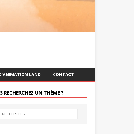
s
g
t
e
r
D’ANIMATION LAND
CONTACT
S RECHERCHEZ UN THÈME ?