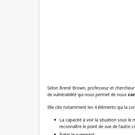
c
it
te
ai
ta
e
te
r
l
g
b
r
e
e
o
st
r
o
k
Selon Brené Brown, professeur et chercheur 
de vulnérabilité qui nous permet de nous
co
Elle cite notamment les 4 éléments qui la con
La capacité à voir la situation sous le
reconnaître le point de vue de l’autre 
Éviter le jugement