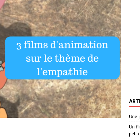
ART
Une j
Un fi
petite