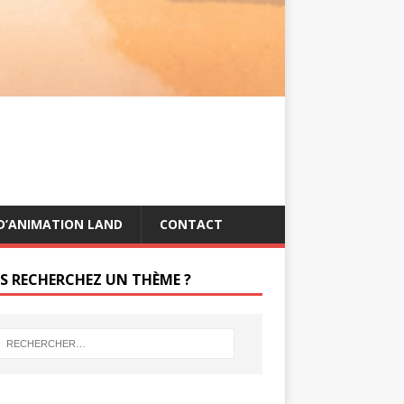
s
g
t
e
r
D’ANIMATION LAND
CONTACT
S RECHERCHEZ UN THÈME ?