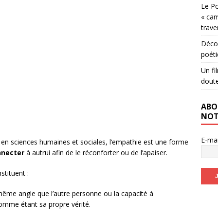
Le Po
« cam
trave
Décou
poéti
Un fi
dout
ABO
NOT
E-ma
en sciences humaines et sociales, l’empathie est une forme
nnecter
à autrui afin de le réconforter ou de l’apaiser.
stituent :
 même angle que l’autre personne ou la capacité à
comme étant sa propre vérité.